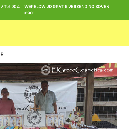
| √ Tot 90%
WERELDWIJD GRATIS VERZENDING BOVEN
€90!
GR