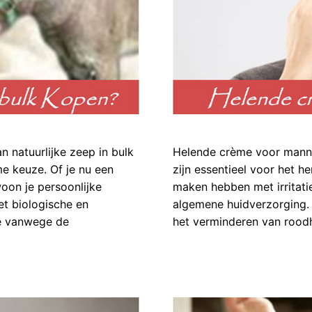
 natuurlijke zeep in bulk
Helende crème voor mann
e keuze. Of je nu een
zijn essentieel voor het h
woon je persoonlijke
maken hebben met irritati
et biologische en
algemene huidverzorging. 
ze vanwege de
het verminderen van roodh