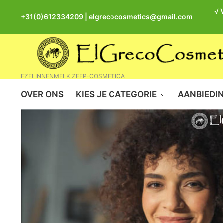
√ 
+31(0)612334209
|
elgrecocosmetics@gmail.com
EZELINNENMELK ZEEP-COSMETICA
OVER ONS
KIES JE CATEGORIE
AANBIEDI