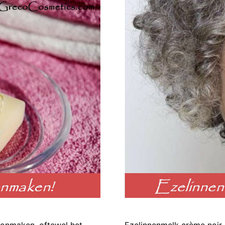
oonmaken, oftewel het
Ezelinnenmelk crème noir 