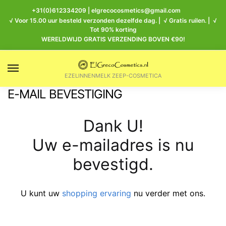
+31(0)612334209
|
elgrecocosmetics@gmail.com
√ Voor 15.00 uur besteld verzonden dezelfde dag. | √ Gratis ruilen. | √
Tot 90% korting
WERELDWIJD GRATIS VERZENDING BOVEN €90!
EZELINNENMELK ZEEP-COSMETICA
E-MAIL BEVESTIGING
Dank U!
Uw e-mailadres is nu
bevestigd.
U kunt uw
shopping ervaring
nu verder met ons.