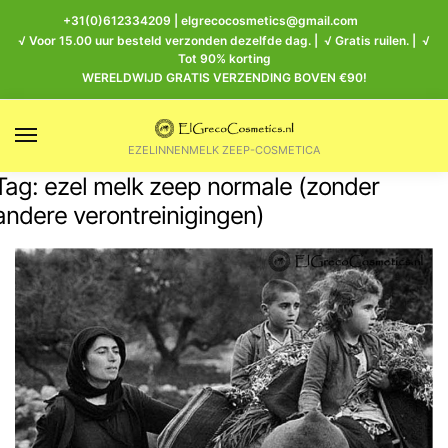
+31(0)612334209
|
elgrecocosmetics@gmail.com
√ Voor 15.00 uur besteld verzonden dezelfde dag. | √ Gratis ruilen. | √
Tot 90% korting
WERELDWIJD GRATIS VERZENDING BOVEN €90!
EZELINNENMELK ZEEP-COSMETICA
Tag:
ezel melk zeep normale (zonder
andere verontreinigingen)