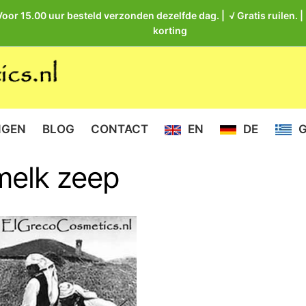
Voor 15.00 uur besteld verzonden dezelfde dag. | √ Gratis ruilen. 
korting
NGEN
BLOG
CONTACT
EN
DE
nmelk zeep