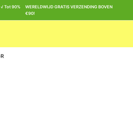
| √ Tot 90%
WERELDWIJD GRATIS VERZENDING BOVEN
€90!
GR