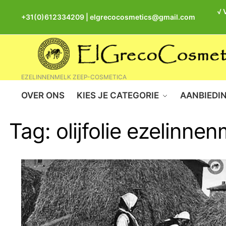
√ 
+31(0)612334209
|
elgrecocosmetics@gmail.com
EZELINNENMELK ZEEP-COSMETICA
OVER ONS
KIES JE CATEGORIE
AANBIEDI
Tag:
olijfolie ezelinne