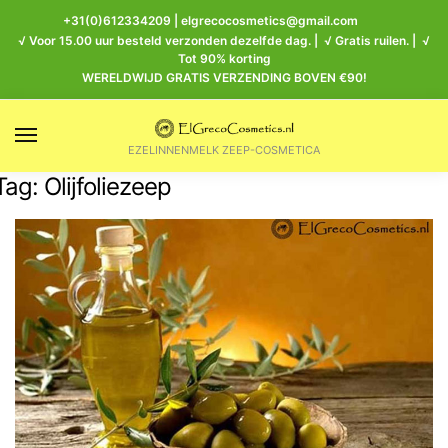
+31(0)612334209
|
elgrecocosmetics@gmail.com
√ Voor 15.00 uur besteld verzonden dezelfde dag. | √ Gratis ruilen. | √
Tot 90% korting
WERELDWIJD GRATIS VERZENDING BOVEN €90!
EZELINNENMELK ZEEP-COSMETICA
Tag:
Olijfoliezeep