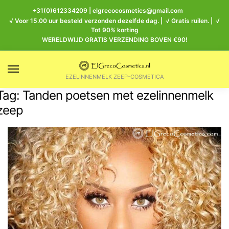
+31(0)612334209
|
elgrecocosmetics@gmail.com
√ Voor 15.00 uur besteld verzonden dezelfde dag. | √ Gratis ruilen. | √
Tot 90% korting
WERELDWIJD GRATIS VERZENDING BOVEN €90!
EZELINNENMELK ZEEP-COSMETICA
Tag:
Tanden poetsen met ezelinnenmelk
zeep