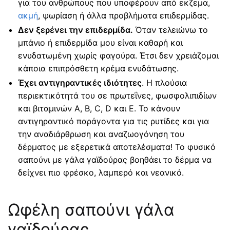
για του ανθρώπους που υποφέρουν από εκζεμα,
ακμή
, ψωρίαση ή άλλα προβλήματα επιδερμίδας.
Δεν ξερένει την επιδερμίδα.
Όταν τελειώνω το
μπάνιο ή επιδερμίδα μου είναι καθαρή και
ενυδατωμένη χωρίς φαγούρα. Έτσι δεν χρειάζομαι
κάποια επιπρόσθετη κρέμα ενυδάτωσης.
Έχει αντιγηραντικές ιδιότητες
. Η πλούσια
περιεκτικότητά του σε πρωτεΐνες, φωσφολιπιδίων
και βιταμινών Α, Β, C, D και Ε. Το κάνουν
αντιγηραντικό παράγοντα για τις ρυτίδες και για
την αναδιάρθρωση και αναζωογόνηση του
δέρματος με εξερετικά αποτελέσματα! Το φυσικό
σαπούνι με γάλα γαϊδούρας βοηθάει το δέρμα να
δείχνει πιο φρέσκο, λαμπερό και νεανικό.
Ωφέλη σαπούνι γάλα
γαϊδούρας