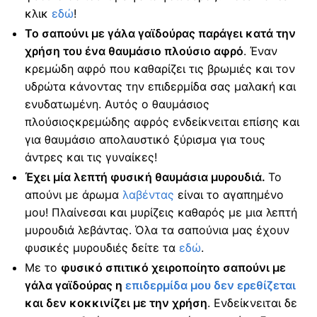
κλικ
εδώ
!
Το σαπούνι με γάλα γαϊδούρας παράγει κατά την
χρήση του ένα θαυμάσιο πλούσιο αφρό
. Έναν
κρεμώδη αφρό που καθαρίζει τις βρωμιές και τον
υδρώτα κάνοντας την επιδερμίδα σας μαλακή και
ενυδατωμένη. Αυτός ο θαυμάσιος
πλούσιοςκρεμώδης αφρός ενδείκνειται επίσης και
για θαυμάσιο απολαυστικό ξύρισμα για τους
άντρες και τις γυναίκες!
Έχει μία λεπτή φυσική θαυμάσια μυρουδιά.
Το
απούνι με άρωμα
λαβέντας
είναι το αγαπημένο
μου! Πλαίνεσαι και μυρίζεις καθαρός με μια λεπτή
μυρουδιά λεβάντας. Όλα τα σαπούνια μας έχουν
φυσικές μυρουδιές δείτε τα
εδώ
.
Με το
φυσικό σπιτικό χειροποίητο σαπούνι με
γάλα γαϊδούρας η
επιδερμίδα μου δεν ερεθίζεται
και δεν κοκκινίζει με την χρήση
. Ενδείκνειται δε