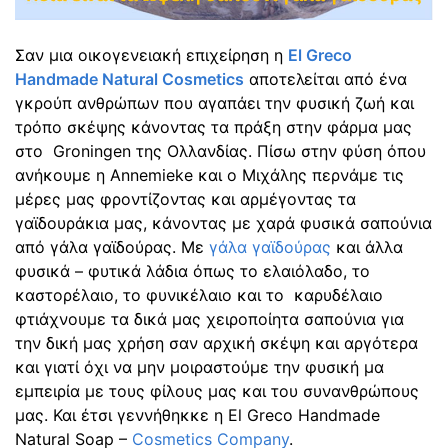
Σαν μια οικογενειακή επιχείρηση η
El Greco
Handmade Natural Cosmetics
αποτελείται από ένα
γκρούπ ανθρώπων που αγαπάει την φυσική ζωή και
τρόπο σκέψης κάνοντας τα πράξη στην φάρμα μας
στο Groningen της Ολλανδίας. Πίσω στην φύση όπου
ανήκουμε η Annemieke και ο Μιχάλης περνάμε τις
μέρες μας φροντίζοντας και αρμέγοντας τα
γαϊδουράκια μας, κάνοντας με χαρά φυσικά σαπούνια
από γάλα γαϊδούρας. Με
γάλα γαϊδούρας
και άλλα
φυσικά – φυτικά λάδια όπως το ελαιόλαδο, το
καστορέλαιο, το φυνικέλαιο και το καρυδέλαιο
φτιάχνουμε τα δικά μας χειροποίητα σαπούνια για
την δική μας χρήση σαν αρχική σκέψη και αργότερα
και γιατί όχι να μην μοιραστούμε την φυσική μα
εμπειρία με τους φίλους μας και του συνανθρώπους
μας. Και έτσι γεννήθηκκε η El Greco Handmade
Natural Soap –
Cosmetics Company
.