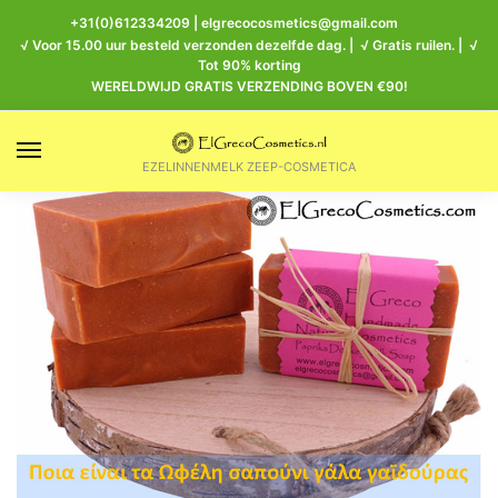
+31(0)612334209
|
elgrecocosmetics@gmail.com
√ Voor 15.00 uur besteld verzonden dezelfde dag. | √ Gratis ruilen. | √
Tot 90% korting
WERELDWIJD GRATIS VERZENDING BOVEN €90!
EZELINNENMELK ZEEP-COSMETICA