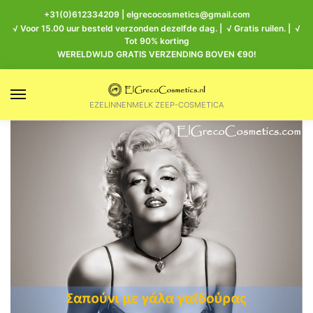
+31(0)612334209
|
elgrecocosmetics@gmail.com
√ Voor 15.00 uur besteld verzonden dezelfde dag. | √ Gratis ruilen. | √
Tot 90% korting
WERELDWIJD GRATIS VERZENDING BOVEN €90!
EZELINNENMELK ZEEP-COSMETICA