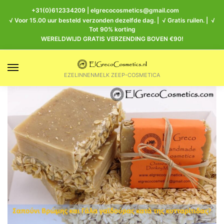
+31(0)612334209
|
elgrecocosmetics@gmail.com
√ Voor 15.00 uur besteld verzonden dezelfde dag. | √ Gratis ruilen. | √
Tot 90% korting
WERELDWIJD GRATIS VERZENDING BOVEN €90!
EZELINNENMELK ZEEP-COSMETICA