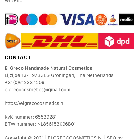
WINKEL
CONTACT
El Greco Handmade Natural Cosmetics
Lijzijde 134, 9733LG Groningen, The Netherlands
+31(0)612334209
elgrecocosmetics@gmail.com
https://elgrecocosmetics.nl
KvK nummer: 65539281
BTW nummer: NL856153096B01
Copyright © 2021 |
ELGRECOCOSMETICS.NL
| SEO by