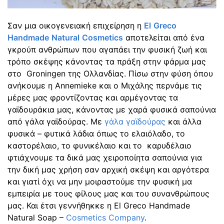
Σαν μια οικογενειακή επιχείρηση η
El
Greco
Handmade
Natural
Cosmetics
αποτελείται από ένα
γκρούπ ανθρώπων που αγαπάει την φυσική ζωή και
τρόπο σκέψης κάνοντας τα πράξη στην φάρμα μας
στο Groningen της Ολλανδίας. Πίσω στην φύση όπου
ανήκουμε η Annemieke και ο Μιχάλης περνάμε τις
μέρες μας φροντίζοντας και αρμέγοντας τα
γαϊδουράκια μας, κάνοντας με χαρά φυσικά σαπούνια
από γάλα γαϊδούρας. Με
γάλα γαϊδούρας
και άλλα
φυσικά – φυτικά λάδια όπως το ελαιόλαδο, το
καστορέλαιο, το φυνικέλαιο και το καρυδέλαιο
φτιάχνουμε τα δικά μας χειροποίητα σαπούνια για
την δική μας χρήση σαν αρχική σκέψη και αργότερα
και γιατί όχι να μην μοιραστούμε την φυσική μα
εμπειρία με τους φίλους μας και του συνανθρώπους
μας. Και έτσι γεννήθηκκε η El Greco Handmade
Natural Soap –
Cosmetics Company
.