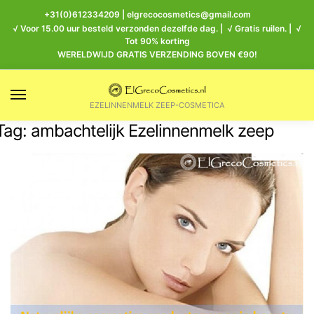
+31(0)612334209
|
elgrecocosmetics@gmail.com
√ Voor 15.00 uur besteld verzonden dezelfde dag. | √ Gratis ruilen. | √
Tot 90% korting
WERELDWIJD GRATIS VERZENDING BOVEN €90!
EZELINNENMELK ZEEP-COSMETICA
Tag:
ambachtelijk Ezelinnenmelk zeep