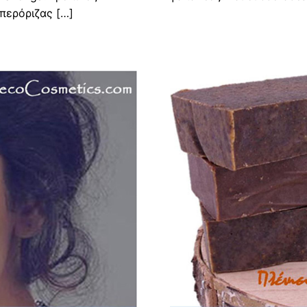
περόριζας […]