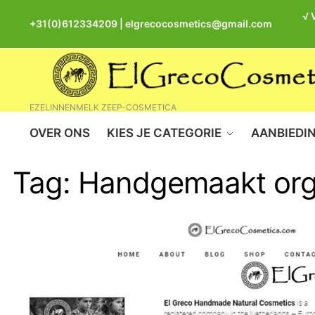
√ 
+31(0)612334209
|
elgrecocosmetics@gmail.com
EZELINNENMELK ZEEP-COSMETICA
OVER ONS
KIES JE CATEGORIE
AANBIEDI
Tag:
Handgemaakt org