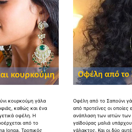
ούνι κουρκούμη γάλα
Οφέλη από το Σαπούνι γάλ
ρφιάς, καθώς και ένα
από προτεϊνες οι οποίες ε
γετικά οφέλη. Η
ανάπλαση των ιστών των 
ροέρχεται από το
γαϊδούρας μαλιά υπάρχουν
a longa. Τροπικός
γάλακτος. Και οι δύο αυ