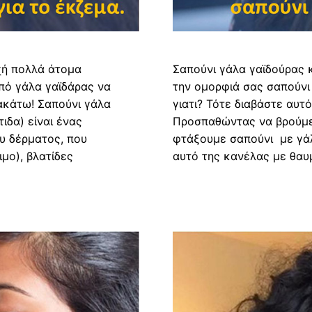
χή πολλά άτομα
Σαπούνι γάλα γαϊδούρας 
πό γάλα γαϊδάρας να
την ομορφιά σας σαπούνι
ακάτω! Σαπούνι γάλα
γιατι? Τότε διαβάστε αυτ
ιδα) είναι ένας
Προσπαθώντας να βρούμε
υ δέρματος, που
φτάξουμε σαπούνι με γάλ
μο), βλατίδες
αυτό της κανέλας με θαυ