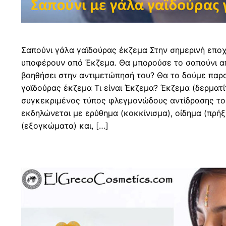
Σαπούνι γάλα γαϊδούρας έκζεμα Στην σημερινή επο
υποφέρουν από Έκζεμα. Θα μπορούσε το σαπούνι α
βοηθήσει στην αντιμετώπησή του? Θα το δούμε παρ
γαϊδούρας έκζεμα Τι είναι Έκζεμα? Έκζεμα (δερματίτ
συγκεκριμένος τύπος φλεγμονώδους αντίδρασης το
εκδηλώνεται με ερύθημα (κοκκίνισμα), οίδημα (πρήξι
(εξογκώματα) και, […]