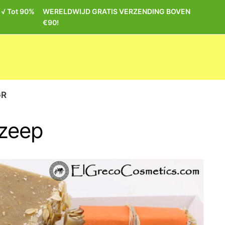
| √ Tot 90%
WERELDWIJD GRATIS VERZENDING BOVEN
€90!
GR
 zeep